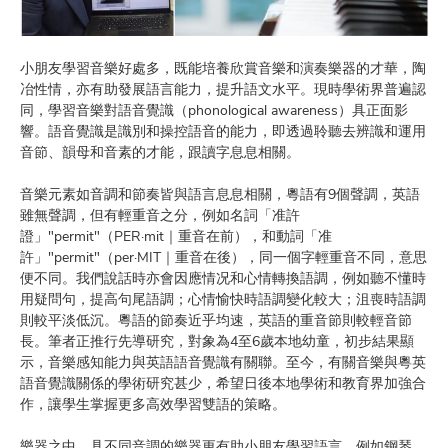
小朋友學習音樂好處多，既能培養欣賞音樂和演奏樂器的才華，陶
冶性情，亦有助發展語言能力，提升語文水平。現時學術界普遍認
同，學習音樂對語音覺識（phonological awareness）具正面影
響。語音覺識是識別和操控語音的能力，即透過聆聽去辨識和運用
音節、韻母和音素的才能，跟讀字息息相關。
音樂元素如音調和節奏皆與語言息息相關，粵語有9個聲調，英語
雖無聲調，但有輕重音之分，例如名詞「准許
證」"permit"（PER·mit｜重音在前），和動詞「准
許」"permit"（per·​MIT｜重音在後），同一個字輕重音不同，意思
便不同。我們說話時亦會因應情况和心情轉換語調，例如聽不懂時
用疑問句，提高句尾語調；心情愉快時語調變化較大；沮喪時語調
則較平淡低沉。粵語的節奏近乎均速，英語的重音節則較輕音節
長。筆者正推行先導研究，對象為4至6歲本地幼童，初步結果顯
示，音樂感知能力與英語語音覺識有關聯。至今，有關音樂與粵英
語音覺識關係的學術研究甚少，希望日後本地學術和教育界加強合
作，讓學生掌握更多高效學習雙語的策略。
樂器之中，具不同音調的樂器更有助小朋友學習語言，例如鋼琴、