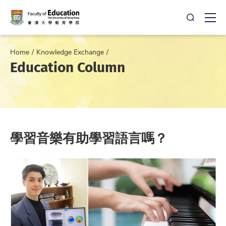
Open Sea
Ope
Home
Knowledge Exchange
Education Column
學習音樂有助學習語言嗎？