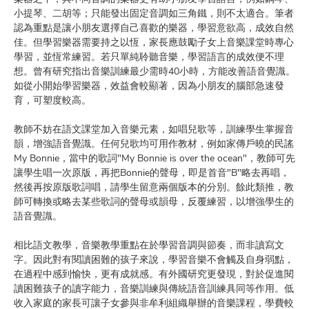
小提琴、二胡等；只能發出固定音調如三角鐵，則不太適合。筆者
認為重點是讓小朋友選擇自己喜歡的樂器，學習意欲高，成效自然
佳。但學習樂器需要持之以恆，家長應鼓勵子女上音樂課堂時專心
學習，並恆常練習。若只單純聆聽音樂，學習語言的成效便不理
想。曾有研究指出音樂訓練最少需時40小時，方能改善語音覺識。
如從小開始學習樂器，效益會較顯著，因為小朋友的腦部急速發
育，可塑度較高。
教師不妨在語文課堂加入音樂元素，如唱兒歌等，訓練學生掌握音
韻，增強語音覺識。任何兒歌均可用作教材，例如家傳戶曉的民謠
My Bonnie，當中的歌詞"My Bonnie is over the ocean"，教師可先
讓學生唱一次原版，再把Bonnie的聲母，即是首音"B"略去再唱，
然後再按原版歌詞唱，請學生留意兩個版本的分別。餘此類推，教
師可轉換或略去某些歌詞的聲母或韻母，反覆練習，以增強學生的
語音覺識。
相比語文教學，音樂教學重點在於學習音調與節奏，而非讀寫文
字。因此對有閱讀困難的孩子來說，學習音樂不會觸及自身弱點，
在過程中感到愉快，更有成就感。有外國研究更發現，對於促進閱
讀困難孩子的讀字能力，音樂訓練與傳統語音訓練具同等作用。低
收入家庭的家長可讓子女參與非牟利組織舉辦的音樂課程，學費較