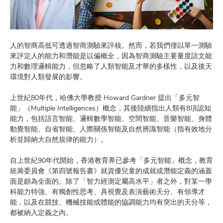
人的智商高低可透過智商測驗來評核。然而，若我們僅以單一測驗
來評定人的能力和潛能是以偏概全，因為智商測驗主要量度語文能
力和數理邏輯能力，但忽略了人類智能及才華的多樣性，以及後天
環境對人類發展的影響。
上世紀80年代，哈佛大學教授 Howard Gardner 提出「多元智
能」（Multiple Intelligences）概念，其後陸續指出人類有8項認知
能力，包括語言智能、邏輯數學智能、空間智能、音樂智能、身體
動覺智能、自省智能、人際關係智能及自然辨識智能（指有效地分
析並歸納大自然規律的能力）。
自上世紀90年代開始，香港教育界已參考「多元智能」概念，教育
統籌委員會《第四號報告書》就資優兒童的成就或潛能定義的涵蓋
面是頗為全面的。除了「智力經測定屬高水平」者之外，對某一學
科能力特強、有獨創性思考、具視覺及表演藝術天分、有領導才
能，以及在競技、機械技能或體能的協調能力均有突出的天分等，
都被納入定義之內。