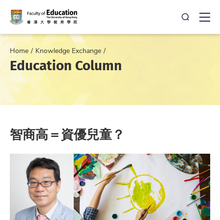
Open Sea
Ope
Home
Knowledge Exchange
Education Column
智商高＝資優兒童？