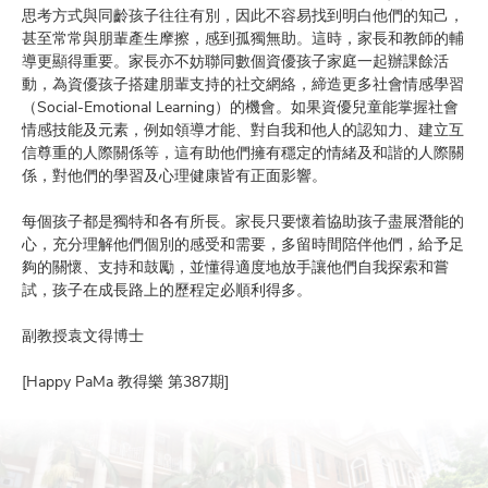
思考方式與同齡孩子往往有別，因此不容易找到明白他們的知己，
甚至常常與朋輩產生摩擦，感到孤獨無助。這時，家長和教師的輔
導更顯得重要。家長亦不妨聯同數個資優孩子家庭一起辦課餘活
動，為資優孩子搭建朋輩支持的社交網絡，締造更多社會情感學習
（Social-Emotional Learning）的機會。如果資優兒童能掌握社會
情感技能及元素，例如領導才能、對自我和他人的認知力、建立互
信尊重的人際關係等，這有助他們擁有穩定的情緒及和諧的人際關
係，對他們的學習及心理健康皆有正面影響。
每個孩子都是獨特和各有所長。家長只要懷着協助孩子盡展潛能的
心，充分理解他們個別的感受和需要，多留時間陪伴他們，給予足
夠的關懷、支持和鼓勵，並懂得適度地放手讓他們自我探索和嘗
試，孩子在成長路上的歷程定必順利得多。
副教授袁文得博士
[Happy PaMa 教得樂 第387期]