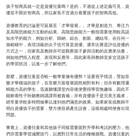
孩子智商高就一定是資優兒童嗎？是的，不過從上述定義可見，資
優並不限於智商高，所以家長不宜過分着重孩子的智商高低。
資優教育的討論更可延展至「才華發展」。才華是創造力、專注力
及高階思維能力互動的結果。高階思維能力一般指需要使用較高認
知水平的能力，例如分析、歸納、綜合、創新、總結等。在任何一
個範疇中，表現頂級的尖子也可算是資優。通常比賽是評估資優的
方式之一，但家長及教師亦可從觀察孩子參與活動的反應來估量，
例如他們投入程度、表現和反應等，因此家長與教師宜多交流孩子
的學習狀况，以進一步了解他們。
那麼，資優兒童是否較一般學童擁有優勢？這要視乎情况，譬如音
樂才華橫溢的孩子，在音樂方面發展固然相對有利；但亦有數理邏
輯能力高的學生，迅速聽懂課堂內容後便覺得學習無趣味，因此不
能耐着性子聆聽教師講課而被責備；亦有資優孩子是完美主義者，
經常要求較多時間做事以達到他們滿意的效果。如果家長或教師不
明白資優孩子的需要，雙方便容易產生誤會，這樣相處時便會出現
問題。
事實上，資優兒童和其他孩子同樣需要面對升學和考試的壓力，他
們亦需要學習減壓技巧，以應對日常生活的種種挑戰。資優兒童的