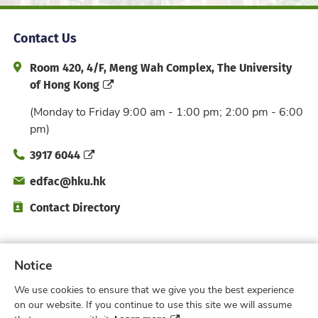
Contact Us
Address and Office Hour
Room 420, 4/F, Meng Wah Complex, The University
of Hong Kong
(Monday to Friday 9:00 am - 1:00 pm; 2:00 pm - 6:00
pm)
Phone
3917 6044
Email
edfac@hku.hk
Directory
Contact Directory
Subscribe to Faculty e-Notice
Notice
We use cookies to ensure that we give you the best experience
Facebook
Instagram
X
Weibo
Xiao Hong 
YouTub
on our website. If you continue to use this site we will assume