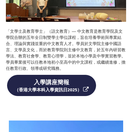
「文學士及教育學士」（語文教育）— 中文教育是教育學院及文
學院合辦的五年全日制雙學士學位課程，旨在培養學術與專業結
合、理論與實踐並重的中文教育人才。學員於文學院主修中國語
言、文學及文化，而於教育學院則主修中文教育，於五年內研習教
學法、教育社會學、教育心理學，並於本地小學及中學實習教學。
學員畢業後可以任教本地初小至高中的中文課程，或繼續進修，擔
任教育行政、領導或研究職務。
入學講座簡報
（香港大學本科入學資訊日2025）