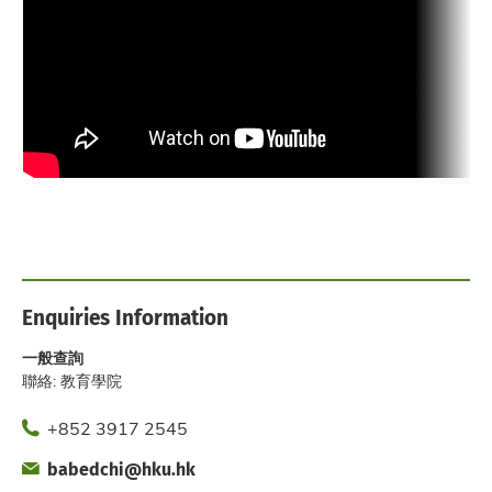
Enquiries Information
一般查詢
聯絡: 教育學院
Phone
+852 3917 2545
Fax
Email
babedchi@hku.hk