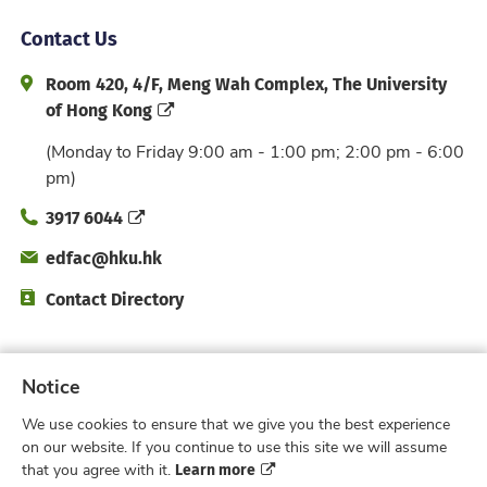
Contact Us
Address and Office Hour
Room 420, 4/F, Meng Wah Complex, The University
of Hong Kong
(Monday to Friday 9:00 am - 1:00 pm; 2:00 pm - 6:00
pm)
Phone
3917 6044
Email
edfac@hku.hk
Directory
Contact Directory
Subscribe to Faculty e-Notice
Notice
We use cookies to ensure that we give you the best experience
Facebook
Instagram
X
Weibo
Xiao Hong 
YouTub
on our website. If you continue to use this site we will assume
Learn more
that you agree with it.