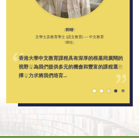
黃子傑
林陶傑
盧沅蔚
郭晴
文學士及教育學士 (語文教育) — 中文教育
文學士及教育學士 (語文教育) — 中文教育
文學士及教育學士 (語文教育) — 中文教育
文學士及教育學士 (語文教育) — 中文教育
畢業生
畢業生
學生
學生
大量友善且熱心的教育界專家和教授，相信每一
香港大學中文教育課程靈活、多元。我能自由選
香港大學中文教育課程具有深厚的根基同廣闊的
港大中文教育課程以學生為本，循序漸進栽培我
位「準教師」都能獲得最精彩的大學生活。
修感興趣的文學、歷史或文化課程，討論教育政
視野，為我們提供多元的機會和豐富的課程選
們專業知識、教學信念和實踐成長，未來成為教
策與哲學，以及在...
擇，力求將我們培育...
導有方、能言傳身...
Play / St
1
2
3
4