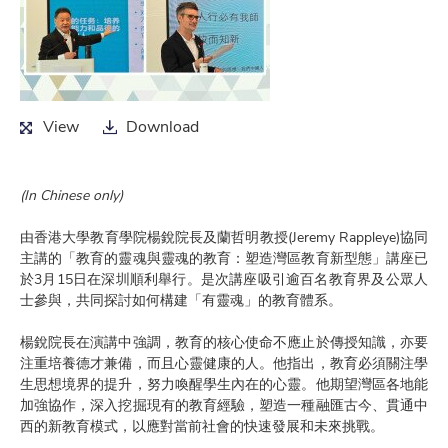
View
Download
View
Download
(In Chinese only)
由香港大學教育學院楊銳院長及蘭哲明教授(Jeremy Rappleye)協同
主講的「教育的靈魂與靈魂的教育：塑造灣區教育新型態」講座已
於3月15日在深圳順利舉行。是次講座吸引逾百名教育界及公眾人
士參與，共同探討如何構建「有靈魂」的教育體系。
楊銳院長在演講中強調，教育的核心使命不應止於傳授知識，亦要
注重培養德才兼備，而且心靈健康的人。他指出，教育必須關注學
生思想境界的提升，努力喚醒學生內在的心靈。他期望灣區各地能
加強協作，深入挖掘現有的教育經驗，塑造一種融匯古今、貫通中
西的新教育模式，以應對當前社會的快速發展和未來挑戰。