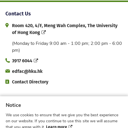
Contact Us
Address and Office Hour
Room 420, 4/F, Meng Wah Complex, The University
of Hong Kong
(Monday to Friday 9:00 am - 1:00 pm; 2:00 pm - 6:00
pm)
Phone
3917 6044
Email
edfac@hku.hk
Directory
Contact Directory
Subscribe to Faculty e-Notice
Notice
We use cookies to ensure that we give you the best experience
Facebook
Instagram
X
Weibo
Xiao Hong 
YouTub
on our website. If you continue to use this site we will assume
Learn more
that you agree with it.