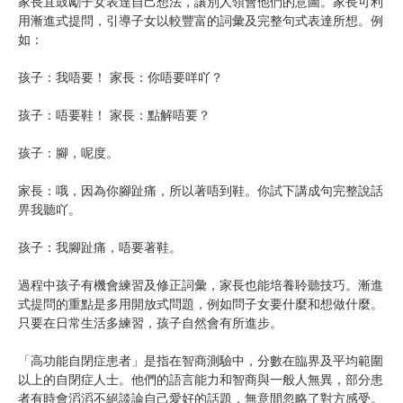
家長宜鼓勵子女表達自己想法，讓別人領會他們的意圖。家長可利
用漸進式提問，引導子女以較豐富的詞彙及完整句式表達所想。例
如：
孩子：我唔要！ 家長：你唔要咩吖？
孩子：唔要鞋！ 家長：點解唔要？
孩子：腳，呢度。
家長：哦，因為你腳趾痛，所以著唔到鞋。你試下講成句完整說話
畀我聽吖。
孩子：我腳趾痛，唔要著鞋。
過程中孩子有機會練習及修正詞彙，家長也能培養聆聽技巧。漸進
式提問的重點是多用開放式問題，例如問子女要什麼和想做什麼。
只要在日常生活多練習，孩子自然會有所進步。
「高功能自閉症患者」是指在智商測驗中，分數在臨界及平均範圍
以上的自閉症人士。他們的語言能力和智商與一般人無異，部分患
者有時會滔滔不絕談論自己愛好的話題，無意間忽略了對方感受。