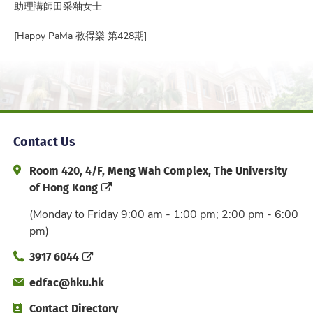
助理講師田采釉女士
[Happy PaMa 教得樂 第428期]
Contact Us
Address and Office Hour
Room 420, 4/F, Meng Wah Complex, The University
of Hong Kong
(Monday to Friday 9:00 am - 1:00 pm; 2:00 pm - 6:00
pm)
Phone
3917 6044
Email
edfac@hku.hk
Directory
Contact Directory