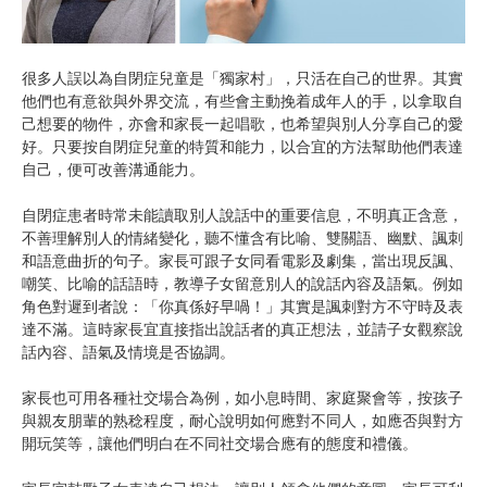
很多人誤以為自閉症兒童是「獨家村」，只活在自己的世界。其實
他們也有意欲與外界交流，有些會主動挽着成年人的手，以拿取自
己想要的物件，亦會和家長一起唱歌，也希望與別人分享自己的愛
好。只要按自閉症兒童的特質和能力，以合宜的方法幫助他們表達
自己，便可改善溝通能力。
自閉症患者時常未能讀取別人說話中的重要信息，不明真正含意，
不善理解別人的情緒變化，聽不懂含有比喻、雙關語、幽默、諷刺
和語意曲折的句子。家長可跟子女同看電影及劇集，當出現反諷、
嘲笑、比喻的話語時，教導子女留意別人的說話內容及語氣。例如
角色對遲到者說：「你真係好早喎！」其實是諷刺對方不守時及表
達不滿。這時家長宜直接指出說話者的真正想法，並請子女觀察說
話內容、語氣及情境是否協調。
家長也可用各種社交場合為例，如小息時間、家庭聚會等，按孩子
與親友朋輩的熟稔程度，耐心說明如何應對不同人，如應否與對方
開玩笑等，讓他們明白在不同社交場合應有的態度和禮儀。