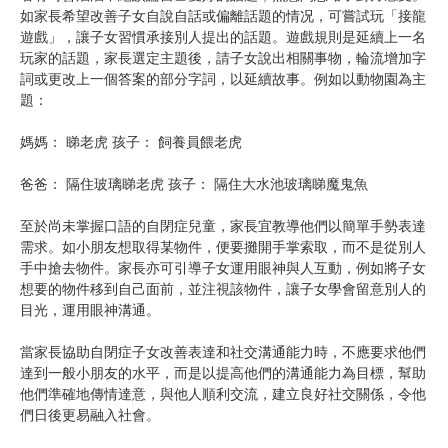
如家長希望改善子女自說自話或偏離話題的情况，可嘗試玩「接龍
遊戲」，讓子女習慣承接別人提出的話題。遊戲規則是延續上一名
玩家的話題，家長選定主題後，請子女說出相關事物，輪流增加字
詞或更改上一個答案的部分字詞，以延續故事。例如以動物園為主
題：
媽媽： 睇老虎 孩子： 飼養員餵老虎
爸爸： 隔住玻璃睇老虎 孩子： 隔住大水池玻璃睇魔鬼魚
至於尚未掌握口語的自閉症兒童，家長宜教導他們以簡單手勢表達
需求。如小朋友想取得某物件，便要攤開手掌索取，而不是從別人
手中搶去物件。家長亦可引導子女運用眼神與人互動，例如將子女
想要的物件移到自己面前，並注視該物件，讓子女學會留意別人的
目光，運用眼神溝通。
當家長協助自閉症子女改善表達和社交溝通能力時，不應要求他們
達到一般小朋友的水平，而是以提高他們的溝通能力為目標，幫助
他們準確地傳情達意，與他人順利交流，建立良好社交關係，令他
們日後更易融入社會。