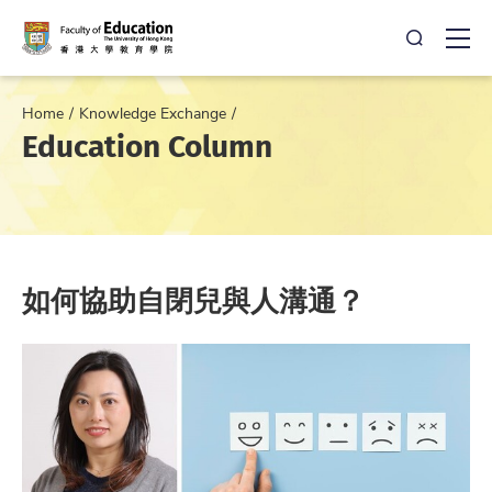
Open Sea
Ope
Home
Knowledge Exchange
Education Column
如何協助自閉兒與人溝通？